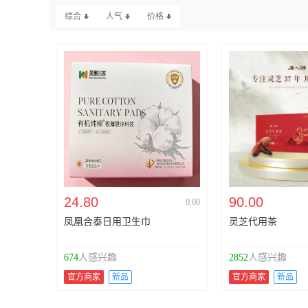
综合
人气
价格
24.80
90.00
0.00
凤凰合泰日用卫生巾
灵芝代用茶
674
人感兴趣
2852
人感兴趣
官方商家
新品
官方商家
新品