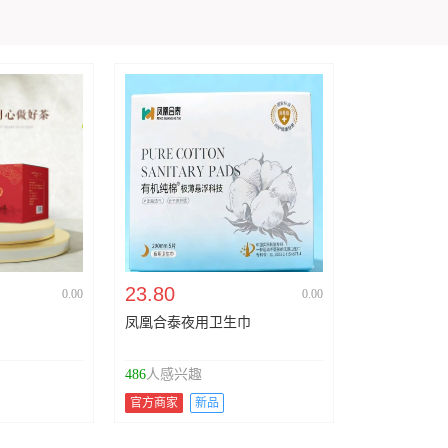
23.80
0.00
0.00
凤凰合泰夜用卫生巾
486
人感兴趣
官方商家
新品