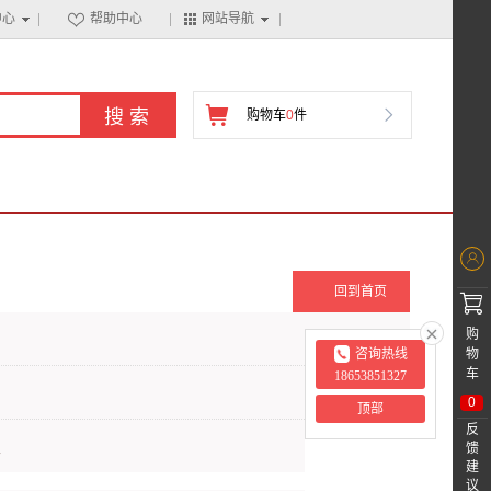
中心
帮助中心
网站导航

购物车
0
件


回到首页

购
物
咨询热线
车
18653851327
0
顶部
反
上
馈
建
议