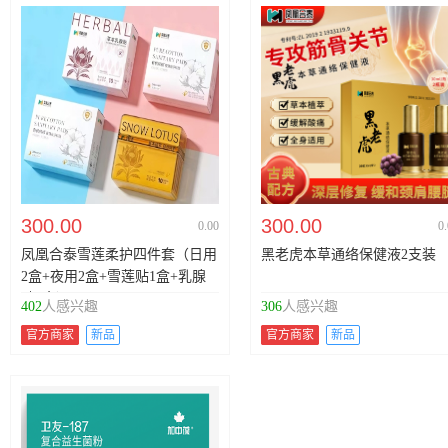
300.00
300.00
0.00
0
凤凰合泰雪莲柔护四件套（日用
黑老虎本草通络保健液2支装
2盒+夜用2盒+雪莲贴1盒+乳腺
贴1盒）
402
人感兴趣
306
人感兴趣
官方商家
新品
官方商家
新品