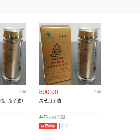
800.00
0.00
0.00
瓶+孢子油1
灵芝孢子油
4473
人感兴趣
官方商家
新品