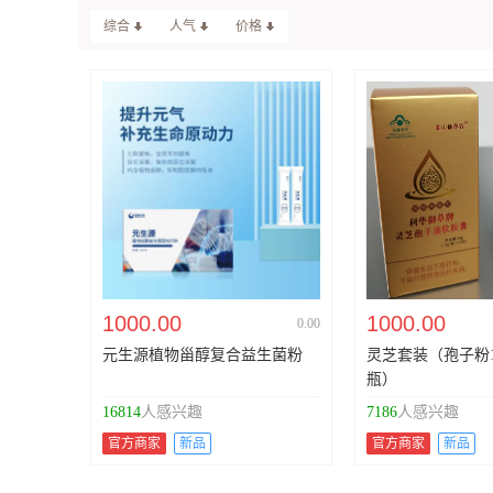
综合
人气
价格
1000.00
1000.00
0.00
元生源植物甾醇复合益生菌粉
灵芝套装（孢子粉1
瓶）
16814
人感兴趣
7186
人感兴趣
官方商家
新品
官方商家
新品