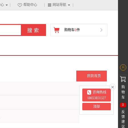
中心
帮助中心
网站导航

购物车
0
件


回到首页

购
物
咨询热线
车
18653851327
0
顶部
反
上
馈
建
议