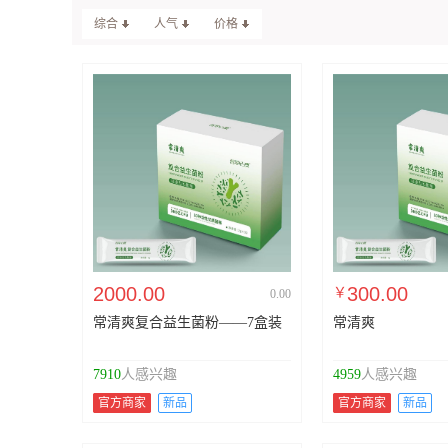
综合
人气
价格
2000.00
300.00
￥
0.00
常清爽复合益生菌粉——7盒装
常清爽
7910
人感兴趣
4959
人感兴趣
官方商家
新品
官方商家
新品