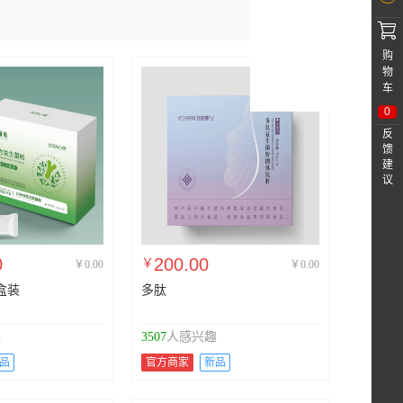
1/4

购
物
车
0
反
馈
建
议
0
200.00
￥
￥0.00
￥0.00
盒装
多肽
趣
3507
人感兴趣
品
官方商家
新品