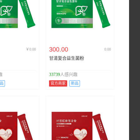
300.00
￥0.00
0.00
甘清复合益生菌粉
趣
33739
人感兴趣
品
官方商家
新品