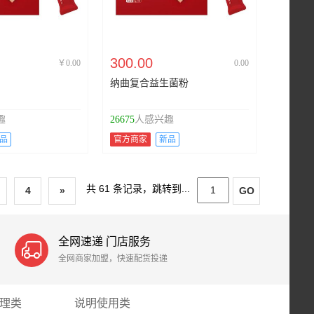
300.00
￥0.00
0.00
纳曲复合益生菌粉
趣
26675
人感兴趣
品
官方商家
新品
共 61 条记录，跳转到...
4
»
GO
全网速递 门店服务

全网商家加盟，快速配货投递
理类
说明使用类