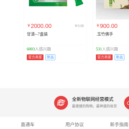
2000.00
900.00
￥
￥
￥0.00
甘清--7盒装
.玉竹佛手
6003
人感兴趣
531
人感兴趣
官方商家
新品
官方商家
新品
全新物联网经营模式

最便捷的购物，最神速的收货
直通车
用户协议
新手指南