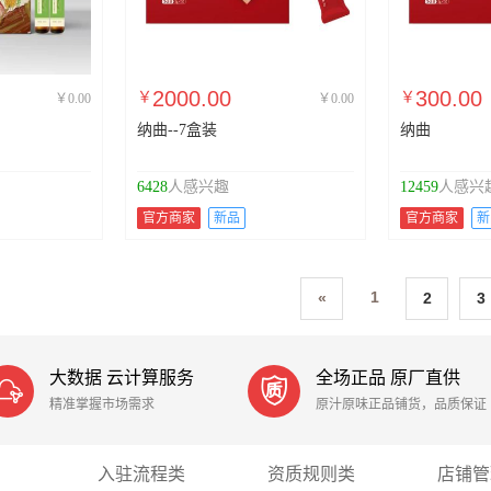
2000.00
300.00
￥
￥
￥0.00
￥0.00
纳曲--7盒装
纳曲
6428
人感兴趣
12459
人感兴
官方商家
新品
官方商家
新
1
«
2
3
大数据 云计算服务
全场正品 原厂直供


精准掌握市场需求
原汁原味正品铺货，品质保证
入驻流程类
资质规则类
店铺管