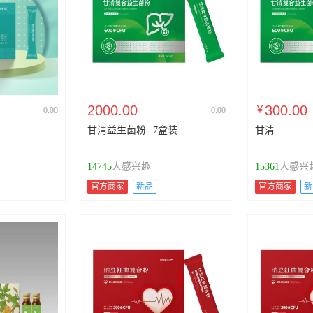
2000.00
300.00
￥
0.00
0.00
甘清益生菌粉--7盒装
甘清
14745
人感兴趣
15361
人感兴
官方商家
新品
官方商家
新