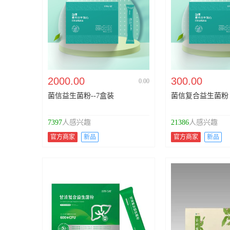
2000.00
300.00
0.00
菌信益生菌粉--7盒装
菌信复合益生菌粉
7397
人感兴趣
21386
人感兴趣
官方商家
新品
官方商家
新品