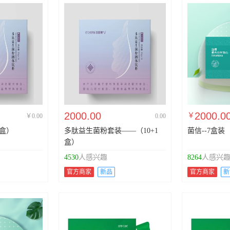
2000.00
2000.0
￥
￥0.00
0.00
1盒）
多肽益生菌粉套装——（10+1
菌信--7盒装
盒）
4530
人感兴趣
8264
人感兴
官方商家
新品
官方商家
新