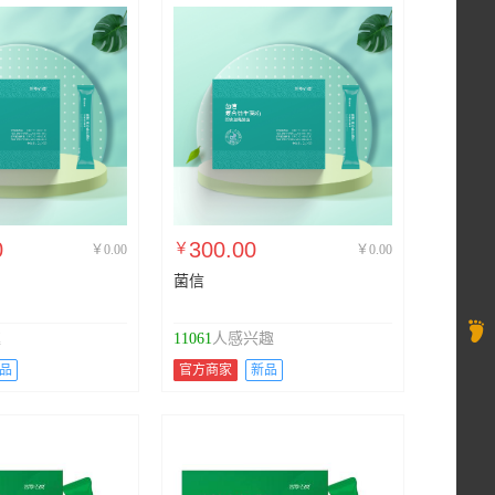
0
300.00
￥
￥0.00
￥0.00
菌信

趣
11061
人感兴趣
品
官方商家
新品