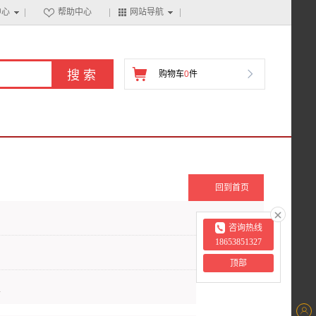
中心
帮助中心
网站导航

购物车
0
件

回到首页
咨询热线
18653851327
顶部
上
