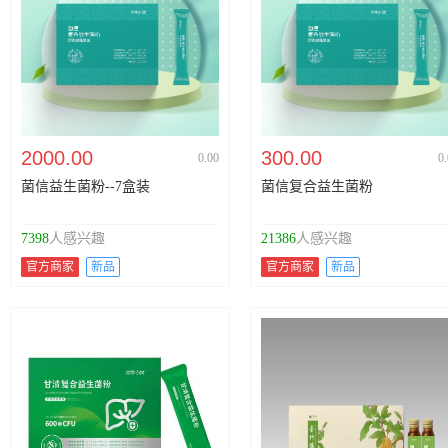
2000.00
300.00
0.00
0
菌信益生菌粉--7盒装
菌信复合益生菌粉
7398
人感兴趣
21386
人感兴趣
官方商家
新品
官方商家
新品