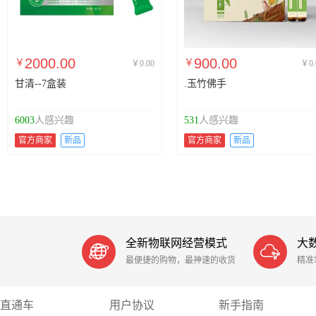
2000.00
900.00
￥
￥
￥0.00
￥0.
甘清--7盒装
.玉竹佛手
6003
人感兴趣
531
人感兴趣
官方商家
新品
官方商家
新品
全新物联网经营模式
大


最便捷的购物，最神速的收货
精准
直通车
用户协议
新手指南